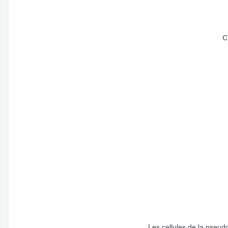
C
Les cellules de la pseudo