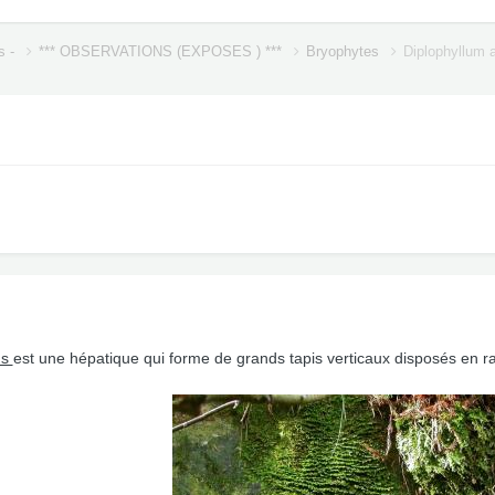
s -
*** OBSERVATIONS (EXPOSES ) ***
Bryophytes
Diplophyllum a
ns
est une hépatique qui forme de grands tapis verticaux disposés en r