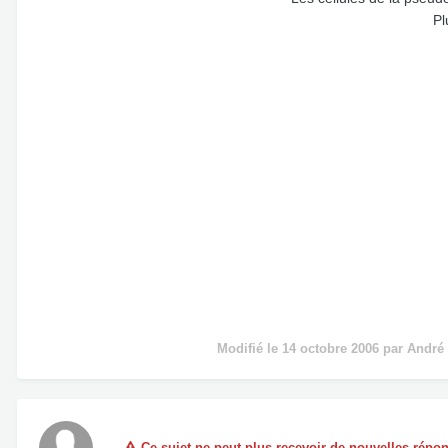
Pl
Modifié
le 14 octobre 2006
par André
Ce sujet ne peut plus recevoir de nouvelles répo