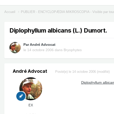
Accueil
PUBLIER - ENCYCLOPÆDIA MIKROSCOPIA - Visible par tou
Diplophyllum albicans (L.) Dumort.
Par
André Advocat
le 14 octobre 2006
dans
Bryophytes
André Advocat
Posté(e)
le 14 octobre 2006
(modifié)
Diplophyllum albica
EX