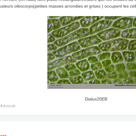
usieurs oléocorps(petites masses arrondies et grises ) occupent les cell
Dialux20EB
 Advocat
nses.