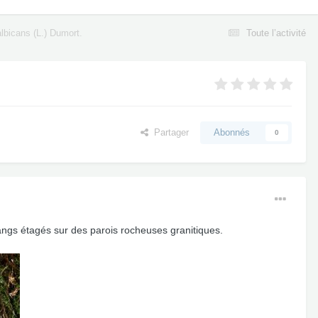
lbicans (L.) Dumort.
Toute l’activité
Partager
Abonnés
0
angs étagés sur des parois rocheuses granitiques.