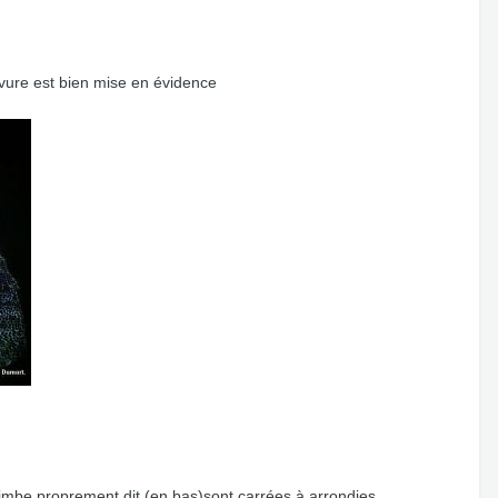
rvure est bien mise en évidence
 limbe proprement dit (en bas)sont carrées à arrondies.