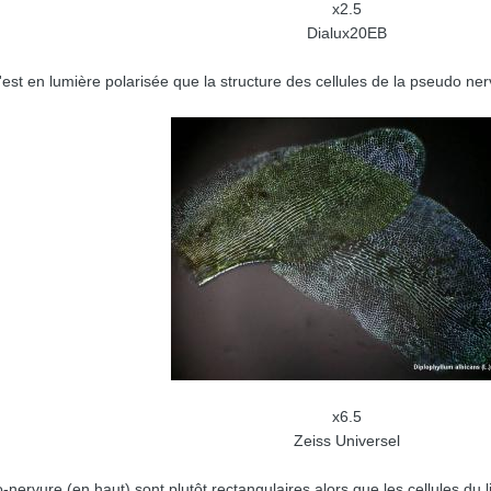
x2.5
Dialux20EB
'est en lumière polarisée que la structure des cellules de la pseudo ne
x6.5
Zeiss Universel
-nervure (en haut) sont plutôt rectangulaires,alors que les cellules du