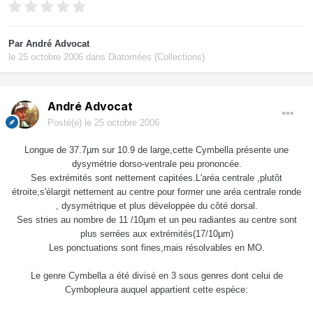
Par
André Advocat
le 25 octobre 2006
dans
Diatomées (Collections)
André Advocat
Posté(e)
le 25 octobre 2006
Longue de 37.7µm sur 10.9 de large,cette Cymbella présente une
dysymétrie dorso-ventrale peu prononcée.
Ses extrémités sont nettement capitées.L'aréa centrale ,plutôt
étroite,s'élargit nettement au centre pour former une aréa centrale ronde
, dysymétrique et plus développée du côté dorsal.
Ses stries au nombre de 11 /10µm et un peu radiantes au centre sont
plus serrées aux extrémités(17/10µm)
Les ponctuations sont fines,mais résolvables en MO.
Le genre Cymbella a été divisé en 3 sous genres dont celui de
Cymbopleura auquel appartient cette espèce: