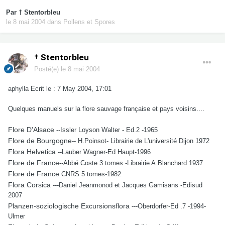
Par
† Stentorbleu
le 8 mai 2004
dans
Pollens et Spores
† Stentorbleu
Posté(e)
le 8 mai 2004
aphylla Ecrit le : 7 May 2004, 17:01
Quelques manuels sur la flore sauvage française et pays voisins....
Flore D'Alsace
--Issler Loyson Walter - Ed.2 -1965
Flore de Bourgogne
-- H.Poinsot- Librairie de L'université Dijon 1972
Flora Helvetica
--Lauber Wagner-Ed Haupt-1996
Flore de France
--Abbé Coste 3 tomes -Librairie A.Blanchard 1937
Flore de France
CNRS 5 tomes-1982
Flora Corsica
---Daniel Jeanmonod et Jacques Gamisans -Edisud
2007
Planzen-soziologische Excursionsflora
---Oberdorfer-Ed .7 -1994-
Ulmer