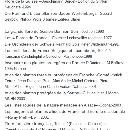
Flore de la Suisse
---Aeschimann Burdet- Edition du Griffon
Neuchatel-1994
Die Farn und Blütenpflanzen Baden-Würtembergs
--Sebald
Seybold Philippi Wörz 8 tomes-Editeur Ulmer
La grande flore de Gaston Bonnier
-Belin réedition 1990
Les 4 Flores de France
---Fournier-Lechevallier reedition 1977
Die Orchideen der Schweiz
Reinhard,Gölz,Peter,Wildermuth-1991
Les orchidées de France,Belgique et Luxembourg
Société
française d'orchidophilie-Collection Parthénope-1998
Inventaire des plantes protégées en France
-P.Danton et M.Baffray-
1995-Nathan
Atlas des plantes rares ou protégées de Franche -Comté
-Yorick
Ferrez ,Jean-François Prost,Max André,Michel Carteron,Pierre
Millet,Albert Piguet,Jean-Claude Vadam-Naturalia 2001
Atlas des plantes protégées de la Sarthe
---G.Hunault et J.Moret-
MNHN 2003
Les listes rouges de la nature menacée en Alsace
---Odonat-2003
Les fougères et plantes alliées de France et d'Europe occidentale
---Rémy Prelli---Belin 2001
Flore forestière française
, Tomes 1(Plaines et Collines) et
2(montagnes), de J.C.Rameau, D.Mansion , G.Dumé, J.Timbal,