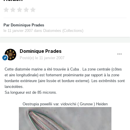
Par
Dominique Prades
le 11 janvier 2007
dans
Diatomées (Collections)
Dominique Prades
Posté(e)
le 11 janvier 2007
Cette diatomée marine a été trouvée à Cuba . La zone centrale (côtes
et aire longitudinale) est fortement proéminante par rapport à la zone
bordante extérieure (aire lissée et bordure externe). Les extrêmités sont
lancéolées.
Sa longueur est de 85 microns.
Oestrupia powellii var. vidovichii ( Grunow ) Heiden