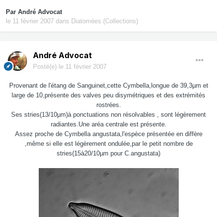
Par
André Advocat
le 11 février 2007
dans
Diatomées (Collections)
André Advocat
Posté(e)
le 11 février 2007
Provenant de l'étang de Sanguinet,cette Cymbella,longue de 39,3µm et
large de 10,présente des valves peu disymétriques et des extrémités
rostrées.
Ses stries(13/10µm)à ponctuations non résolvables , sont légèrement
radiantes.Une aréa centrale est présente.
Assez proche de Cymbella angustata,l'espèce présentée en diffère
,même si elle est légèrement ondulée,par le petit nombre de
stries(15à20/10µm pour C.angustata)