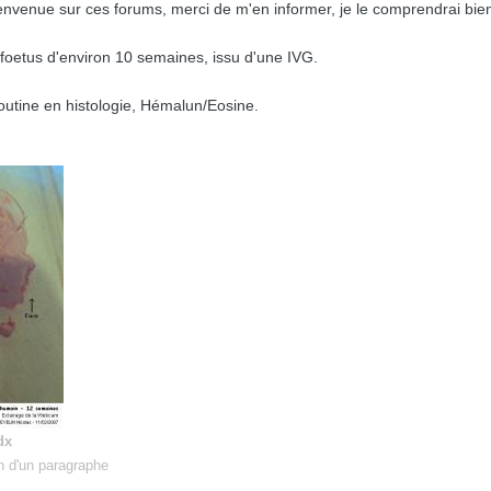
bienvenue sur ces forums, merci de m'en informer, je le comprendrai b
 foetus d'environ 10 semaines, issu d'une IVG.
routine en histologie, Hémalun/Eosine.
dx
n d'un paragraphe