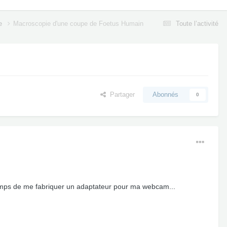
ne
Macroscopie d'une coupe de Foetus Humain
Toute l’activité
Partager
Abonnés
0
temps de me fabriquer un adaptateur pour ma webcam...