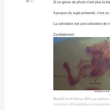
92
Si ce genre de photo n'est plus la 
A propos du sujet présenté, c'est un
La coloration est une coloration de 
Cordialement
Modifié
le 22 février 2011
par patrice 
correction orthographique et suppressio