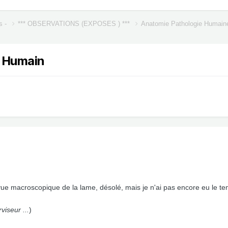
s -
*** OBSERVATIONS (EXPOSES ) ***
Anatomie Pathologie Humai
s Humain
 vue macroscopique de la lame, désolé, mais je n'ai pas encore eu le 
viseur ...
)