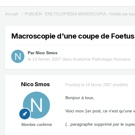
Accueil
PUBLIER - ENCYCLOPÆDIA MIKROSCOPIA - Visible par tou
Macroscopie d'une coupe de Foetu
Par
Nico Smos
le 14 février 2007
dans
Anatomie Pathologie Humaine
Nico Smos
Posté(e)
le 14 février 2007
(modifié)
Bonjour à tous,
Voici mon 1er post, ce n'est qu'une
(
...paragraphe supprimé par le super
Membre confirmé