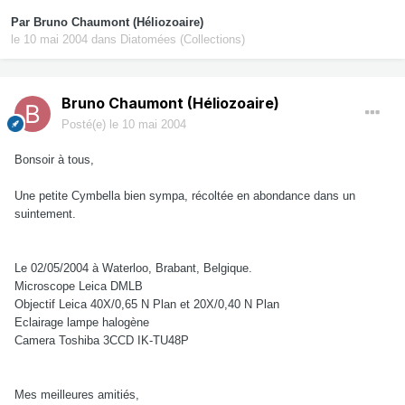
Par
Bruno Chaumont (Héliozoaire)
le 10 mai 2004
dans
Diatomées (Collections)
Bruno Chaumont (Héliozoaire)
Posté(e)
le 10 mai 2004
Bonsoir à tous,
Une petite Cymbella bien sympa, récoltée en abondance dans un
suintement.
Le 02/05/2004 à Waterloo, Brabant, Belgique.
Microscope Leica DMLB
Objectif Leica 40X/0,65 N Plan et 20X/0,40 N Plan
Eclairage lampe halogène
Camera Toshiba 3CCD IK-TU48P
Mes meilleures amitiés,