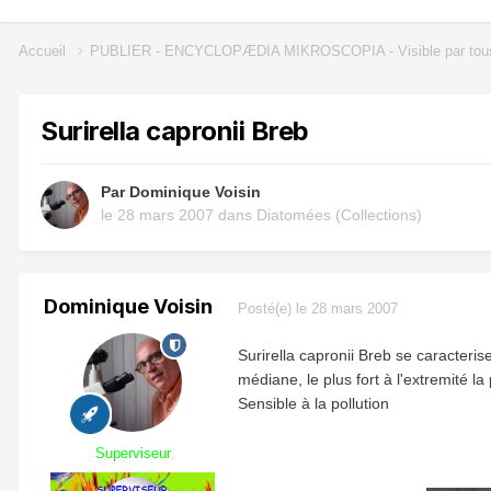
Accueil
PUBLIER - ENCYCLOPÆDIA MIKROSCOPIA - Visible par tou
Surirella capronii Breb
Par
Dominique Voisin
le 28 mars 2007
dans
Diatomées (Collections)
Dominique Voisin
Posté(e)
le 28 mars 2007
Surirella capronii Breb se caracteri
médiane, le plus fort à l'extremité la 
Sensible à la pollution
Superviseur