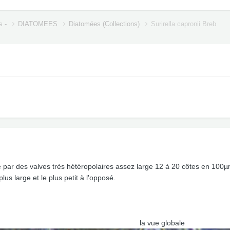
s -
DIATOMEES
Diatomées (Collections)
Surirella capronii Breb
se par des valves très hétéropolaires assez large 12 à 20 côtes en 100µ
plus large et le plus petit à l'opposé.
la vue globale