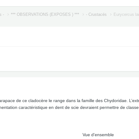
s -
*** OBSERVATIONS (EXPOSES ) ***
- Crustacés
Eurycercus la
 carapace de ce cladocère le range dans la famille des Chydoridae. L’
entation caractéristique en dent de scie devraient permettre de class
Vue d'ensemble