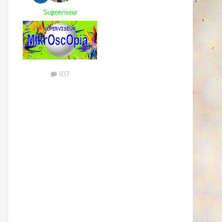
Superviseur
937