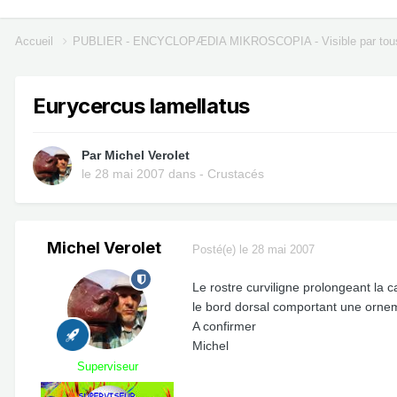
Accueil
PUBLIER - ENCYCLOPÆDIA MIKROSCOPIA - Visible par tou
Eurycercus lamellatus
Par
Michel Verolet
le 28 mai 2007
dans
- Crustacés
Michel Verolet
Posté(e)
le 28 mai 2007
Le rostre curviligne prolongeant la
le bord dorsal comportant une ornem
A confirmer
Michel
Superviseur