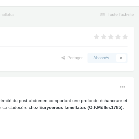
mellatus
Toute l’activité
Partager
Abonnés
0
extrémité du post-abdomen comportant une profonde échancrure et
er ce cladocère chez
Eurycercus lamellatus (O.F.Müller.1785).