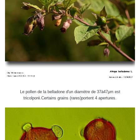
Le pollen de la belladone d'un diamètre de 37à47µm est
tricolporé.Certains grains (rares)portent 4 apertures.