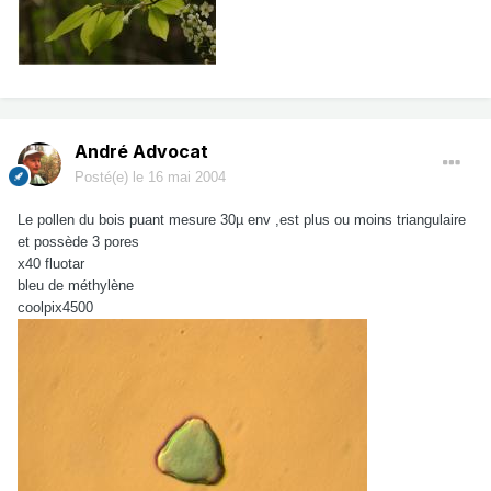
André Advocat
Posté(e)
le 16 mai 2004
Le pollen du bois puant mesure 30µ env ,est plus ou moins triangulaire
et possède 3 pores
x40 fluotar
bleu de méthylène
coolpix4500