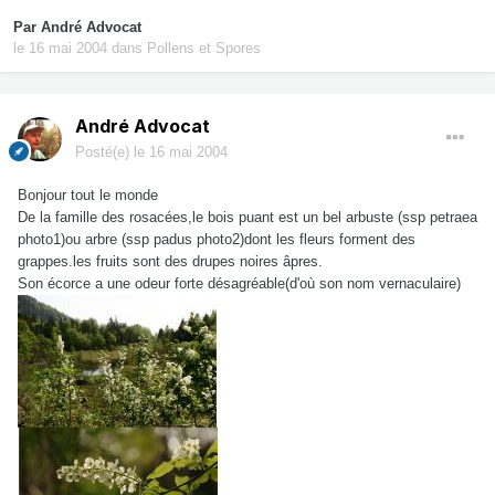
Par
André Advocat
le 16 mai 2004
dans
Pollens et Spores
André Advocat
Posté(e)
le 16 mai 2004
Bonjour tout le monde
De la famille des rosacées,le bois puant est un bel arbuste (ssp petraea
photo1)ou arbre (ssp padus photo2)dont les fleurs forment des
grappes.les fruits sont des drupes noires âpres.
Son écorce a une odeur forte désagréable(d'où son nom vernaculaire)