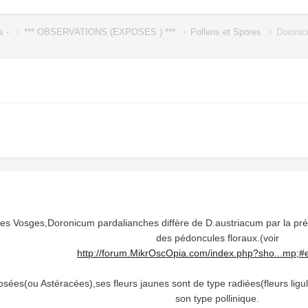
s -
*** OBSERVATIONS (EXPOSES ) ***
Pollens et Spores
Doronic
es Vosges,Doronicum pardalianches diffère de D.austriacum par la prése
des pédoncules floraux.(voir
http://forum.MikrOscOpia.com/index.php?sho...mp;#
sées(ou Astéracées),ses fleurs jaunes sont de type radiées(fleurs ligul
son type pollinique.