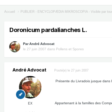
Accueil
PUBLIER - ENCYCLOPÆDIA MIKROSCOPIA - Visible par tou
Doronicum pardalianches L.
Par
André Advocat
le 27 juin 2007
dans
Pollens et Spores
André Advocat
Posté(e)
le 27 juin 2007
Présente du Livradois jusque dans l
Appartenant à la familles des Compo
EX