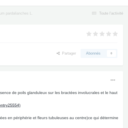
um pardalianches L.
Toute l’activité
Partager
Abonnés
0
nce de poils glanduleux sur les bractées involucrales et le haut
entry25554)
ées en périphérie et fleurs tubuleuses au centre)ce qui détermine