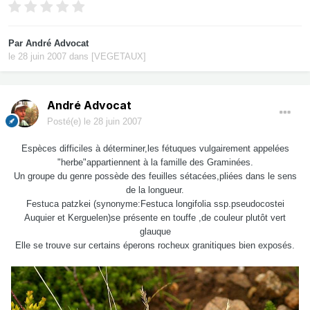
Par
André Advocat
le 28 juin 2007
dans
[VEGETAUX]
André Advocat
Posté(e)
le 28 juin 2007
Espèces difficiles à déterminer,les fétuques vulgairement appelées
"herbe"appartiennent à la famille des Graminées.
Un groupe du genre possède des feuilles sétacées,pliées dans le sens
de la longueur.
Festuca patzkei (synonyme:Festuca longifolia ssp.pseudocostei
Auquier et Kerguelen)se présente en touffe ,de couleur plutôt vert
glauque
Elle se trouve sur certains éperons rocheux granitiques bien exposés.