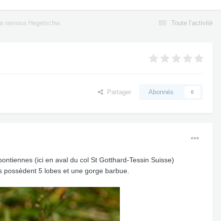
a ramosa Hegetschw.
Toute l’activité
Partager
Abonnés
0
ontiennes (ici en aval du col St Gotthard-Tessin Suisse)
s possèdent 5 lobes et une gorge barbue.