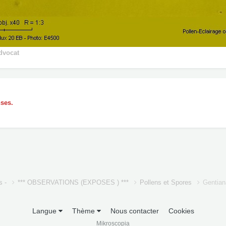
dvocat
nses.
s -
*** OBSERVATIONS (EXPOSES ) ***
Pollens et Spores
Gentian
Langue
Thème
Nous contacter
Cookies
Mikroscopia