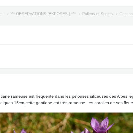
s -
*** OBSERVATIONS (EXPOSES ) ***
Pollens et Spores
Gentian
tiane rameuse est fréquente dans les pelouses siliceuses des Alpes lép
elques 15cm,cette gentiane est très rameuse.Les corolles de ses fleur