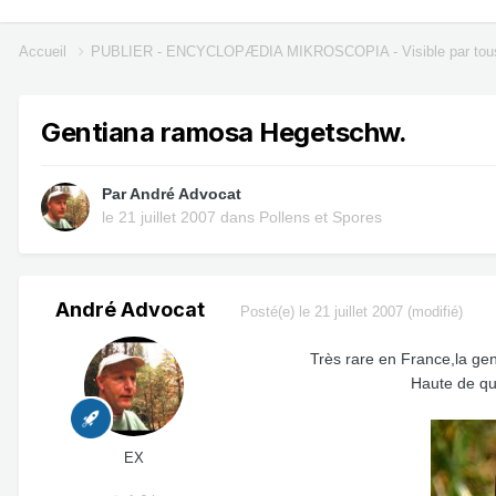
Accueil
PUBLIER - ENCYCLOPÆDIA MIKROSCOPIA - Visible par tou
Gentiana ramosa Hegetschw.
Par
André Advocat
le 21 juillet 2007
dans
Pollens et Spores
André Advocat
Posté(e)
le 21 juillet 2007
(modifié)
Très rare en France,la gen
Haute de qu
EX