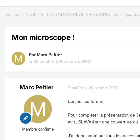
Accueil
PUBLIER - ENCYCLOPÆDIA MIKROSCOPIA - Visible par tou
Mon microscope !
Par
Marc Peltier
le 20 octobre 2005
dans
LOMO
Marc Peltier
Posté(e)
le 20 octobre 2005
Bonjour au forum,
Pour compléter la présentation de Je
avis, SLAVA était une couverture du K
Membre confirmé
J'ai donc sauté sur tous les access