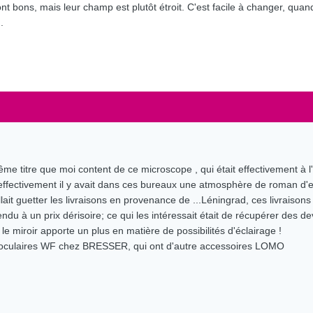
sont bons, mais leur champ est plutôt étroit. C'est facile à changer, quan
.
ême titre que moi content de ce microscope , qui était effectivement à 
 effectivement il y avait dans ces bureaux une atmosphère de roman d'esp
llait guetter les livraisons en provenance de ...Léningrad, ces livraisons
endu à un prix dérisoire; ce qui les intéressait était de récupérer des de
e miroir apporte un plus en matière de possibilités d'éclairage !
 d'oculaires WF chez BRESSER, qui ont d'autre accessoires LOMO