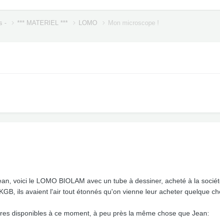
s -
*** MATERIEL ***
LOMO
Mon microscope !
an, voici le LOMO BIOLAM avec un tube à dessiner, acheté à la société 
GB, ils avaient l'air tout étonnés qu'on vienne leur acheter quelque cho
oires disponibles à ce moment, à peu près la même chose que Jean: