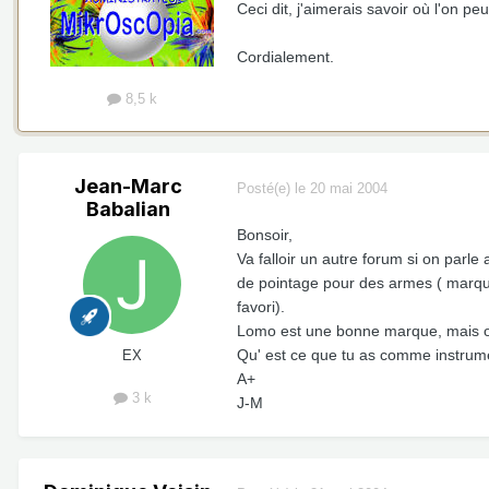
Ceci dit, j'aimerais savoir où l'on
Cordialement.
8,5 k
Jean-Marc
Posté(e)
le 20 mai 2004
Babalian
Bonsoir,
Va falloir un autre forum si on parle
de pointage pour des armes ( marque
favori).
Lomo est une bonne marque, mais on 
Qu' est ce que tu as comme instrum
EX
A+
3 k
J-M