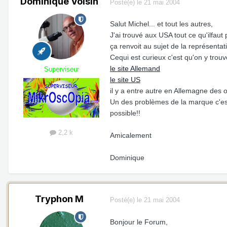
Dominique Voisin
Posté(e)
le 21 mai 2004
Salut Michel... et tout les autres,
J'ai trouvé aux USA tout ce qu'ilfau
ça renvoit au sujet de la représentat
Cequi est curieux c'est qu'on y trou
le site Allemand
Superviseur
le site US
il y a entre autre en Allemagne des
Un des problèmes de la marque c'est
possible!!
2,2 k
Amicalement
Dominique
Tryphon M
Posté(e)
le 21 mai 2004
Bonjour le Forum,