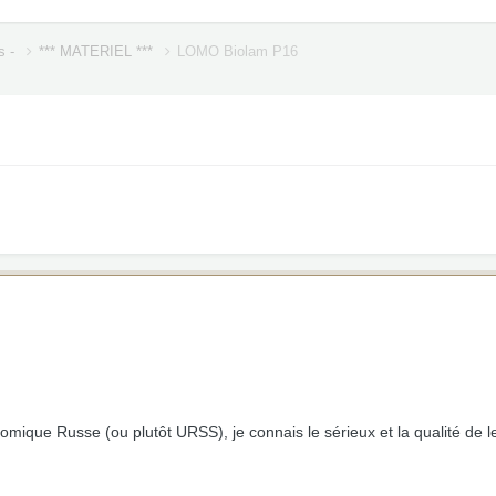
s -
*** MATERIEL ***
LOMO Biolam P16
omique Russe (ou plutôt URSS), je connais le sérieux et la qualité de l