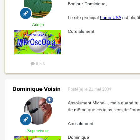
Bonjour Dominique,
Le site principal
Lomo USA
est plutôt
Admin
Cordialement
8,5 k
Dominique Voisin
Posté(e)
le 21 mai 2004
Absolument Michel... mais quand tu cl
de même que certains liens de "mon" 
Amicalement
Superviseur
Dominique