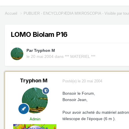
Accueil
PUBLIER - ENCYCLOPÆDIA MIKROSCOPIA - Visible par tou
LOMO Biolam P16
Par
Tryphon M
le 20 mai 2004
dans
*** MATERIEL ***
Tryphon M
Posté(e)
le 20 mai 2004
Bonsoir le Forum,
Bonsoir Jean,
Pour avoir acheté du matériel astron
télescope de l'époque (6 m ).
Admin