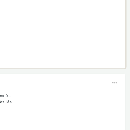
onné....
ès liés