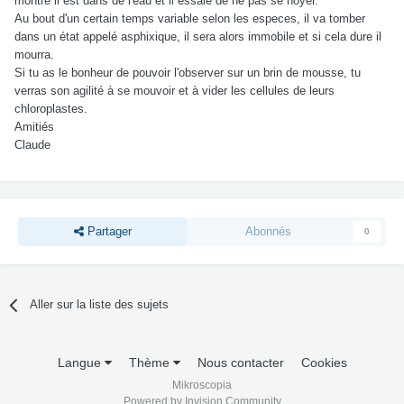
montre il est dans de l'eau et il essaie de ne pas se noyer.
Au bout d'un certain temps variable selon les especes, il va tomber
dans un état appelé asphixique, il sera alors immobile et si cela dure il
mourra.
Si tu as le bonheur de pouvoir l'observer sur un brin de mousse, tu
verras son agilité à se mouvoir et à vider les cellules de leurs
chloroplastes.
Amitiés
Claude
Partager
Abonnés
0
Aller sur la liste des sujets
Langue
Thème
Nous contacter
Cookies
Mikroscopia
Powered by Invision Community