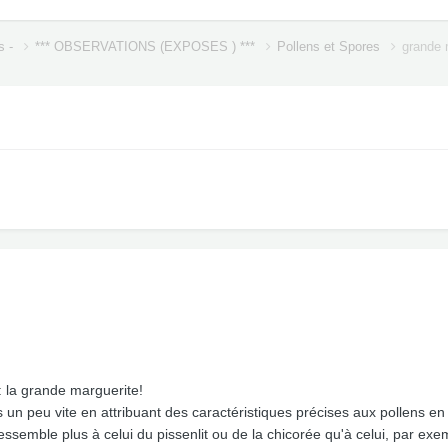
s -
*** OBSERVATIONS (EXPOSES ) ***
Pollens et Spores
grande 
 la grande marguerite!
un peu vite en attribuant des caractéristiques précises aux pollens en f
 ressemble plus à celui du pissenlit ou de la chicorée qu'à celui, par 