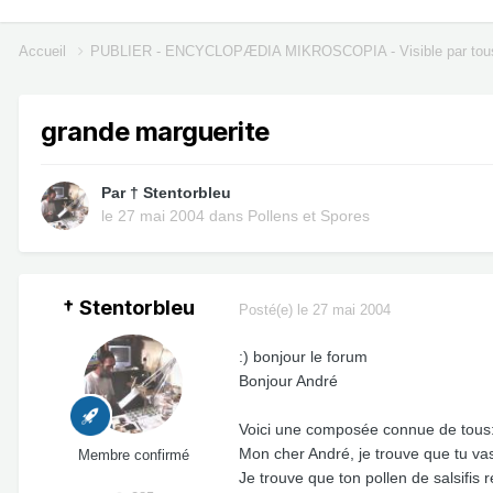
Accueil
PUBLIER - ENCYCLOPÆDIA MIKROSCOPIA - Visible par tou
grande marguerite
Par
† Stentorbleu
le 27 mai 2004
dans
Pollens et Spores
† Stentorbleu
Posté(e)
le 27 mai 2004
:) bonjour le forum
Bonjour André
Voici une composée connue de tous:
Mon cher André, je trouve que tu vas 
Membre confirmé
Je trouve que ton pollen de salsifis