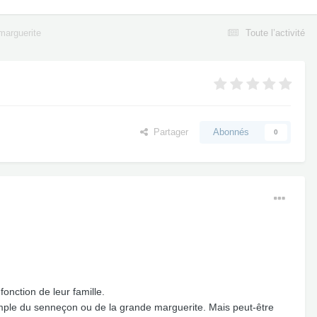
marguerite
Toute l’activité
Partager
Abonnés
0
onction de leur famille.
exemple du senneçon ou de la grande marguerite. Mais peut-être