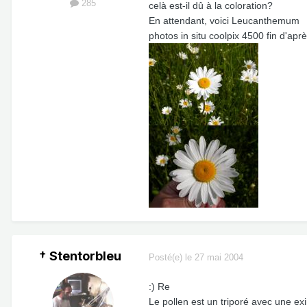
285
celà est-il dû à la coloration?
En attendant, voici Leucanthemum
photos in situ coolpix 4500 fin d'apr
† Stentorbleu
Posté(e)
le 27 mai 2004
:) Re
Le pollen est un triporé avec une e