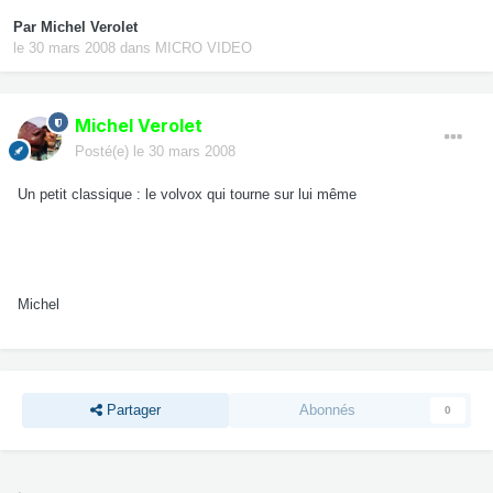
Par
Michel Verolet
le 30 mars 2008
dans
MICRO VIDEO
Michel Verolet
Posté(e)
le 30 mars 2008
Un petit classique : le volvox qui tourne sur lui même
Michel
Partager
Abonnés
0