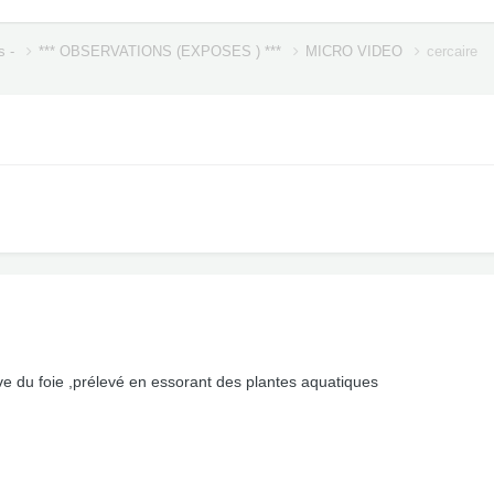
s -
*** OBSERVATIONS (EXPOSES ) ***
MICRO VIDEO
cercaire
e du foie ,prélevé en essorant des plantes aquatiques