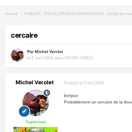
Accueil
PUBLIER - ENCYCLOPÆDIA MIKROSCOPIA - Visible par tou
cercaire
Par
Michel Verolet
le 5 avril 2008
dans
MICRO VIDEO
Michel Verolet
Posté(e)
le 5 avril 2008
bonjour
Probablement un cercaire de la douv
Superviseur