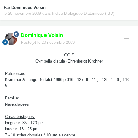
Par
Dominique Voisin
le 20 novembre 2009
dans
Indice Biologique Diatomique (IBD)
Dominique Voisin
Posté(e)
le 20 novembre 2009
CCIS
Cymbella cistula (Ehrenberg) Kirchner
Références:
Krammer & Lange-Bertalot 1986 p.316 f.127: 8 - 11 ; f.128: 1 - 6 ; f.10:
5
Famille:
Naviculacées
Caractéristiques:
longueur: 35 - 120 µm
largeur: 13 - 25 µm
7 - 10 stries dorsales / 10 µm au centre