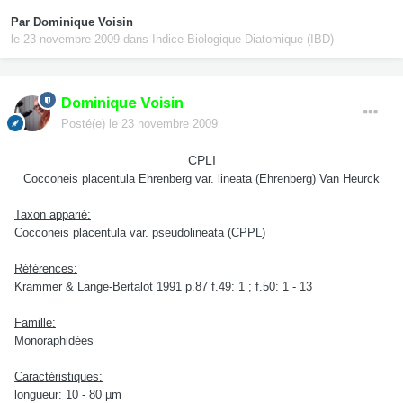
Par
Dominique Voisin
le 23 novembre 2009
dans
Indice Biologique Diatomique (IBD)
Dominique Voisin
Posté(e)
le 23 novembre 2009
CPLI
Cocconeis placentula Ehrenberg var. lineata (Ehrenberg) Van Heurck
Taxon apparié:
Cocconeis placentula var. pseudolineata (CPPL)
Références:
Krammer & Lange-Bertalot 1991 p.87 f.49: 1 ; f.50: 1 - 13
Famille:
Monoraphidées
Caractéristiques:
longueur: 10 - 80 µm