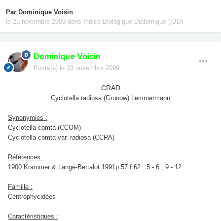
Par
Dominique Voisin
le 23 novembre 2009
dans
Indice Biologique Diatomique (IBD)
Dominique Voisin
Posté(e)
le 23 novembre 2009
CRAD
Cyclotella radiosa (Grunow) Lemmermann
Synonymies :
Cyclotella comta (CCOM)
Cyclotella comta var. radiosa (CCRA)
Références :
1900 Krammer & Lange-Bertalot 1991p.57 f.62 : 5 - 6 , 9 - 12
Famille :
Centrophycidées
Caractéristiques :