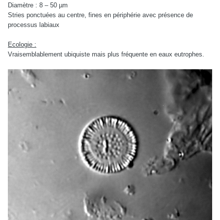
Diamètre : 8 – 50 µm
Stries ponctuées au centre, fines en périphérie avec présence de
processus labiaux
Ecologie :
Vraisemblablement ubiquiste mais plus fréquente en eaux eutrophes.