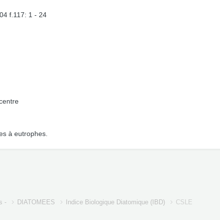
4 f.117: 1 - 24
 centre
es à eutrophes.
s -
DIATOMEES
Indice Biologique Diatomique (IBD)
CSLE