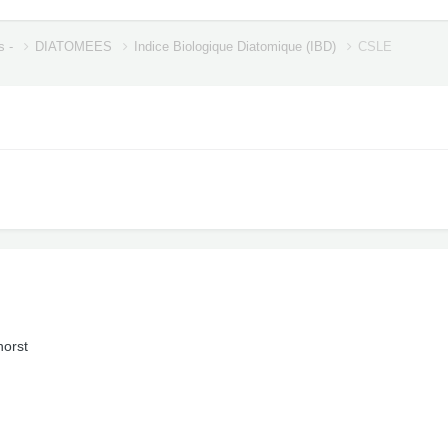
s -
DIATOMEES
Indice Biologique Diatomique (IBD)
CSLE
horst