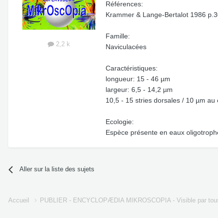
Références:
Krammer & Lange-Bertalot 1986 p.30
Famille:
2,2 k
Naviculacées
Caractéristiques:
longueur: 15 - 46 µm
largeur: 6,5 - 14,2 µm
10,5 - 15 stries dorsales / 10 µm au
Ecologie:
Espèce présente en eaux oligotroph
Aller sur la liste des sujets
Accueil
PUBLIER - ENCYCLOPÆDIA MIKROSCOPIA - Visible par tou