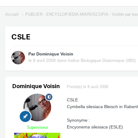
Accueil
PUBLIER - ENCYCLOPÆDIA MIKROSCOPIA - Visible par tou
CSLE
Par
Dominique Voisin
le 8 avril 2008
dans
Indice Biologique Diatomique (IBD)
Dominique Voisin
Posté(e)
le 8 avril 2008
CSLE
Cymbella silesiaca Bleisch in Raben
Synonyme :
Encyonema silesiaca (ESLE)
Superviseur