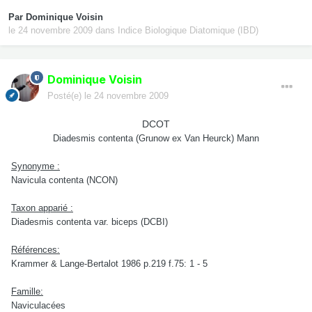
Par
Dominique Voisin
le 24 novembre 2009
dans
Indice Biologique Diatomique (IBD)
Dominique Voisin
Posté(e)
le 24 novembre 2009
DCOT
Diadesmis contenta (Grunow ex Van Heurck) Mann
Synonyme :
Navicula contenta (NCON)
Taxon apparié :
Diadesmis contenta var. biceps (DCBI)
Références:
Krammer & Lange-Bertalot 1986 p.219 f.75: 1 - 5
Famille:
Naviculacées