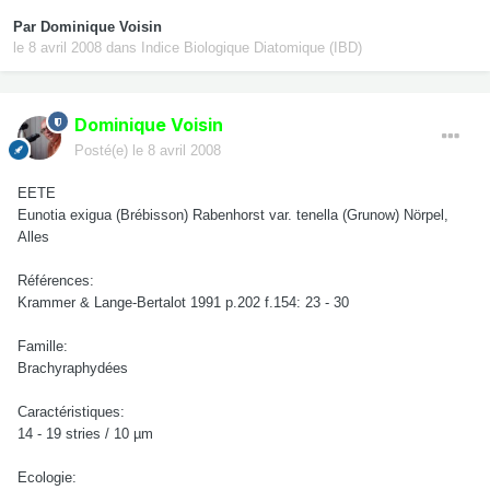
Par
Dominique Voisin
le 8 avril 2008
dans
Indice Biologique Diatomique (IBD)
Dominique Voisin
Posté(e)
le 8 avril 2008
EETE
Eunotia exigua (Brébisson) Rabenhorst var. tenella (Grunow) Nörpel,
Alles
Références:
Krammer & Lange-Bertalot 1991 p.202 f.154: 23 - 30
Famille:
Brachyraphydées
Caractéristiques:
14 - 19 stries / 10 µm
Ecologie: