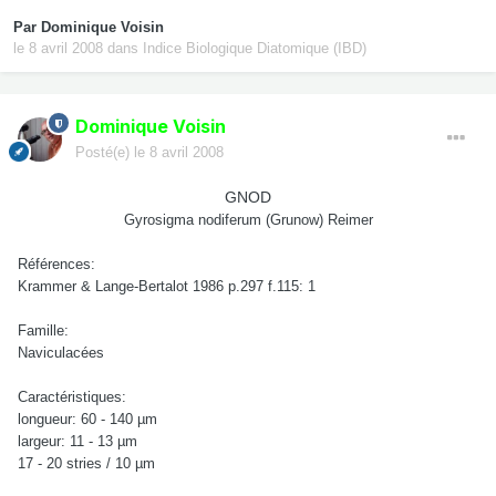
Par
Dominique Voisin
le 8 avril 2008
dans
Indice Biologique Diatomique (IBD)
Dominique Voisin
Posté(e)
le 8 avril 2008
GNOD
Gyrosigma nodiferum (Grunow) Reimer
Références:
Krammer & Lange-Bertalot 1986 p.297 f.115: 1
Famille:
Naviculacées
Caractéristiques:
longueur: 60 - 140 µm
largeur: 11 - 13 µm
17 - 20 stries / 10 µm