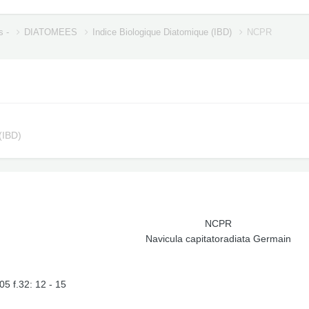
s -
DIATOMEES
Indice Biologique Diatomique (IBD)
NCPR
(IBD)
NCPR
Navicula capitatoradiata Germain
5 f.32: 12 - 15