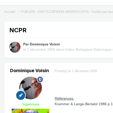
Accueil
PUBLIER - ENCYCLOPÆDIA MIKROSCOPIA - Visible par tou
NCPR
Par
Dominique Voisin
le 1 décembre 2009
dans
Indice Biologique Diatomique 
Dominique Voisin
Posté(e)
le 1 décembre 2009
Références:
Krammer & Lange-Bertalot 1986 p.10
Superviseur