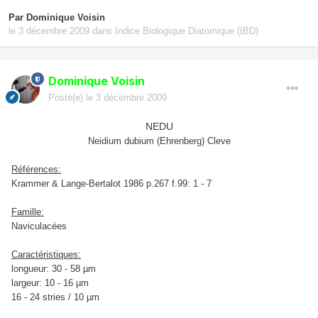
Par
Dominique Voisin
le 3 décembre 2009
dans
Indice Biologique Diatomique (IBD)
Dominique Voisin
Posté(e)
le 3 décembre 2009
NEDU
Neidium dubium (Ehrenberg) Cleve
Références:
Krammer & Lange-Bertalot 1986 p.267 f.99: 1 - 7
Famille:
Naviculacées
Caractéristiques:
longueur: 30 - 58 µm
largeur: 10 - 16 µm
16 - 24 stries / 10 µm