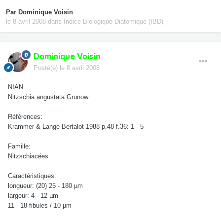
Par
Dominique Voisin
le 8 avril 2008
dans
Indice Biologique Diatomique (IBD)
Dominique Voisin
Posté(e)
le 8 avril 2008
NIAN
Nitzschia angustata Grunow
Références:
Krammer & Lange-Bertalot 1988 p.48 f.36: 1 - 5
Famille:
Nitzschiacées
Caractéristiques:
longueur: (20) 25 - 180 µm
largeur: 4 - 12 µm
11 - 18 fibules / 10 µm