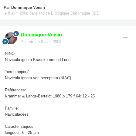
Par
Dominique Voisin
le 8 avril 2008
dans
Indice Biologique Diatomique (IBD)
Dominique Voisin
Posté(e)
le 8 avril 2008
NINO
Navicula ignota Krasske emend Lund
Taxon apparié:
Navicula ignota var. acceptata (NIAC)
Références:
Krammer & Lange-Bertalot 1986 p.179 f.64: 12 - 25
Famille:
Naviculacées
Caractéristiques:
longueur: 6 - 25 µm