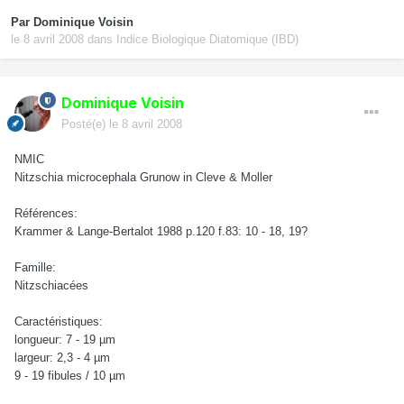
Par
Dominique Voisin
le 8 avril 2008
dans
Indice Biologique Diatomique (IBD)
Dominique Voisin
Posté(e)
le 8 avril 2008
NMIC
Nitzschia microcephala Grunow in Cleve & Moller
Références:
Krammer & Lange-Bertalot 1988 p.120 f.83: 10 - 18, 19?
Famille:
Nitzschiacées
Caractéristiques:
longueur: 7 - 19 µm
largeur: 2,3 - 4 µm
9 - 19 fibules / 10 µm