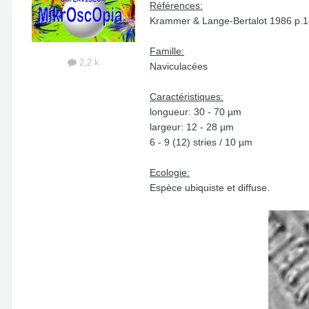
Références:
Krammer & Lange-Bertalot 1986 p.14
Famille:
2,2 k
Naviculacées
Caractéristiques:
longueur: 30 - 70 µm
largeur: 12 - 28 µm
6 - 9 (12) stries / 10 µm
Ecologie:
Espèce ubiquiste et diffuse.