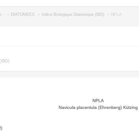
s -
DIATOMEES
Indice Biologique Diatomique (IBD)
NPLA
(IBD)
NPLA
Navicula placentula (Ehrenberg) Kützing
R)