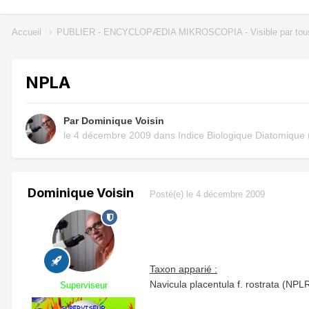
Accueil
PUBLIER - ENCYCLOPÆDIA MIKROSCOPIA - Visible par tou
NPLA
Par
Dominique Voisin
le 4 décembre 2009
dans
Indice Biologique Diatomique 
Dominique Voisin
Posté(e)
le 4 décembre 2009
Taxon apparié :
Navicula placentula f. rostrata (NPL
Superviseur