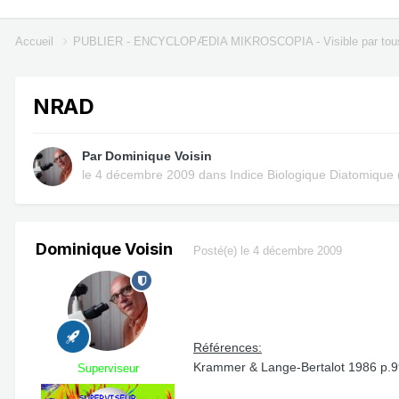
Accueil
PUBLIER - ENCYCLOPÆDIA MIKROSCOPIA - Visible par tou
NRAD
Par
Dominique Voisin
le 4 décembre 2009
dans
Indice Biologique Diatomique 
Dominique Voisin
Posté(e)
le 4 décembre 2009
Références:
Krammer & Lange-Bertalot 1986 p.99 
Superviseur