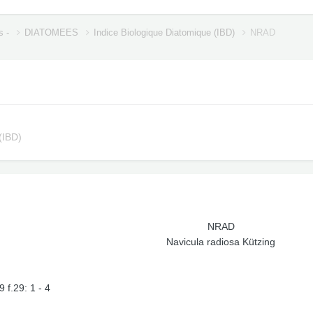
s -
DIATOMEES
Indice Biologique Diatomique (IBD)
NRAD
(IBD)
NRAD
Navicula radiosa Kützing
f.29: 1 - 4