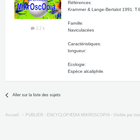
Références:
Krammer & Lange-Bertalot 1991: T.6
Famille:
2,2 k
Naviculacées
Caractéristiques:
longueur:
Ecologie:
Espèce alcaliphile.
Aller sur la liste des sujets
Accueil
PUBLIER - ENCYCLOPÆDIA MIKROSCOPIA - Visible par tou