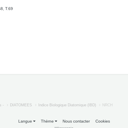
8, T.69
s -
DIATOMEES
Indice Biologique Diatomique (IBD)
NRCH
Langue
Thème
Nous contacter
Cookies