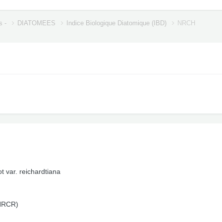
s -
DIATOMEES
Indice Biologique Diatomique (IBD)
NRCH
t var. reichardtiana
(NRCR)