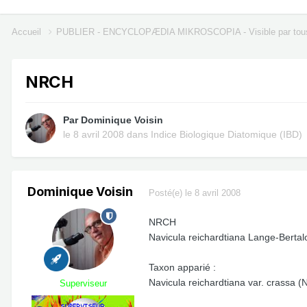
Accueil
PUBLIER - ENCYCLOPÆDIA MIKROSCOPIA - Visible par tou
NRCH
Par
Dominique Voisin
le 8 avril 2008
dans
Indice Biologique Diatomique (IBD)
Dominique Voisin
Posté(e)
le 8 avril 2008
NRCH
Navicula reichardtiana Lange-Bertalo
Taxon apparié :
Navicula reichardtiana var. crassa 
Superviseur