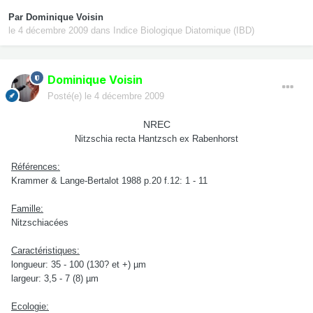
Par
Dominique Voisin
le 4 décembre 2009
dans
Indice Biologique Diatomique (IBD)
Dominique Voisin
Posté(e)
le 4 décembre 2009
NREC
Nitzschia recta Hantzsch ex Rabenhorst
Références:
Krammer & Lange-Bertalot 1988 p.20 f.12: 1 - 11
Famille:
Nitzschiacées
Caractéristiques:
longueur: 35 - 100 (130? et +) µm
largeur: 3,5 - 7 (8) µm
Ecologie: