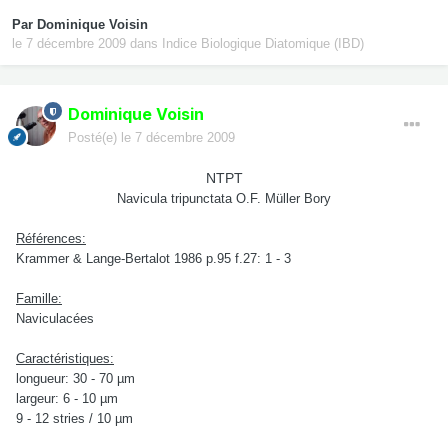
Par
Dominique Voisin
le 7 décembre 2009
dans
Indice Biologique Diatomique (IBD)
Dominique Voisin
Posté(e)
le 7 décembre 2009
NTPT
Navicula tripunctata O.F. Müller Bory
Références:
Krammer & Lange-Bertalot 1986 p.95 f.27: 1 - 3
Famille:
Naviculacées
Caractéristiques:
longueur: 30 - 70 µm
largeur: 6 - 10 µm
9 - 12 stries / 10 µm