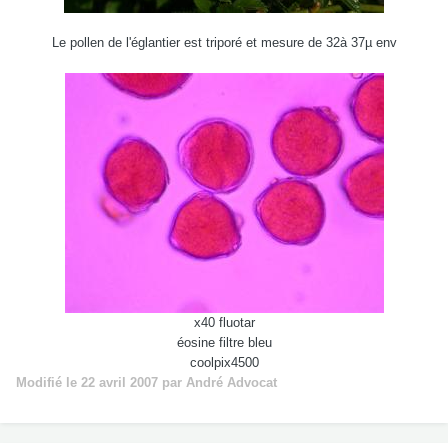
Le pollen de l'églantier est triporé et mesure de 32à 37µ env
x40 fluotar
éosine filtre bleu
coolpix4500
Modifié
le 22 avril 2007
par André Advocat