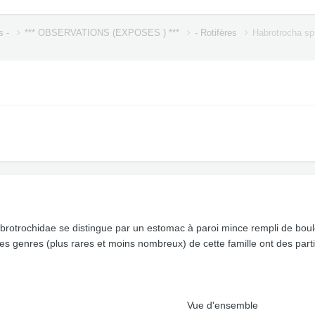
s -
*** OBSERVATIONS (EXPOSES ) ***
- Rotifères
Habrotrocha sp
abrotrochidae se distingue par un estomac à paroi mince rempli de bou
s genres (plus rares et moins nombreux) de cette famille ont des parti
Vue d'ensemble