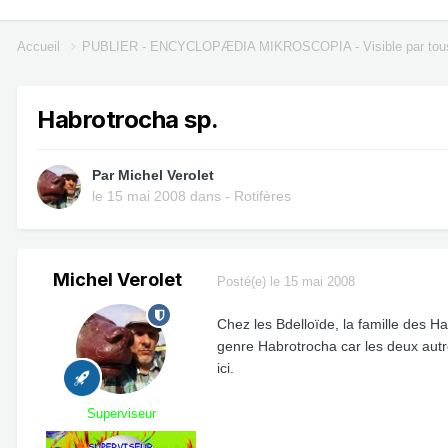
Accueil
PUBLIER - ENCYCLOPÆDIA MIKROSCOPIA - Visible par tou
Habrotrocha sp.
Par
Michel Verolet
le 15 mai 2008
dans
- Rotifères
Michel Verolet
Posté(e)
le 15 mai 2008
Chez les Bdelloïde, la famille des H
genre Habrotrocha car les deux autre
ici.
Superviseur