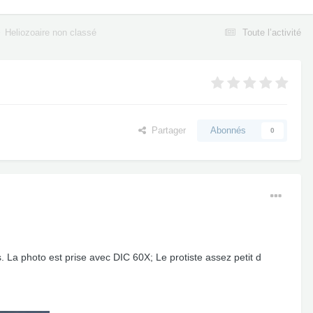
Heliozoaire non classé
Toute l’activité
Partager
Abonnés
0
s. La photo est prise avec DIC 60X; Le protiste assez petit d