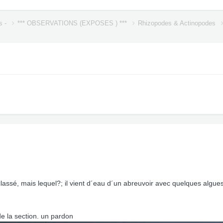
s -
*** OBSERVATIONS (EXPOSES ) ***
Rhizopodes & Actinopodes
 classé, mais lequel?; il vient d´eau d´un abreuvoir avec quelques algue
e la section. un pardon