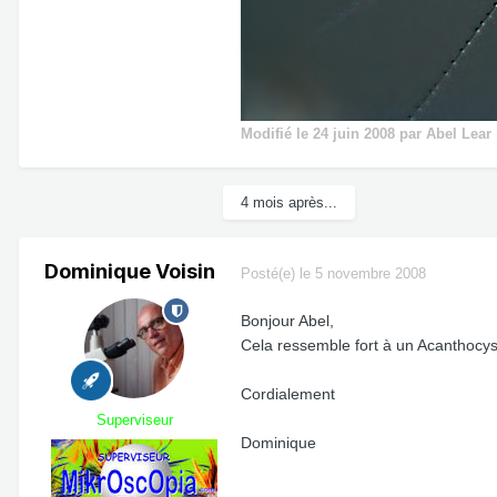
Modifié
le 24 juin 2008
par Abel Lear
4 mois après...
Dominique Voisin
Posté(e)
le 5 novembre 2008
Bonjour Abel,
Cela ressemble fort à un Acanthocys
Cordialement
Superviseur
Dominique