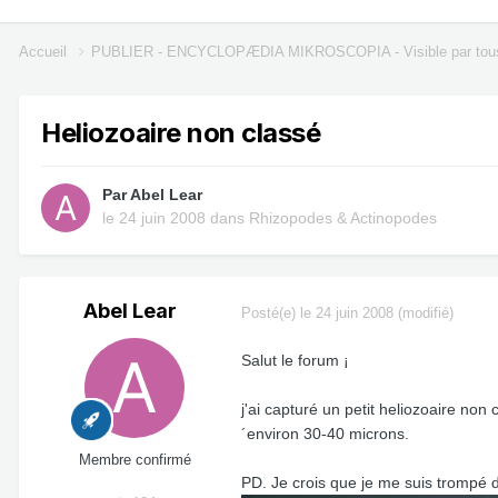
Accueil
PUBLIER - ENCYCLOPÆDIA MIKROSCOPIA - Visible par tou
Heliozoaire non classé
Par
Abel Lear
le 24 juin 2008
dans
Rhizopodes & Actinopodes
Abel Lear
Posté(e)
le 24 juin 2008
(modifié)
Salut le forum ¡
j'ai capturé un petit heliozoaire non
´environ 30-40 microns.
Membre confirmé
PD. Je crois que je me suis trompé d