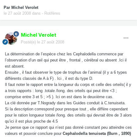
Par
Michel Verolet
le 27 août 2008
dans
- Rotifères
Michel Verolet
Posté(e)
le 27 août 2008
La détermination de l’espèce chez les Cephalodella commence par
l’observation d’un œil qui peut être , frontal , cérébral ou absent .Ici il
est absent.
Ensuite , il faut observer le type de trophus de l’animal (il y a 6 types
différents classés de A à F) . Ici , il est du type D.
Il faut noter le rapport entre la longueur du corps et celle des orteils( il y
a trois rapports : long .totale /long. des orteils qui peut être <3 ;
comprise entre 3 et 5 ; >5 ). Ici on est dans le deuxième cas.
La clé donnée par T.Nogrady dans les Guides conduit à C.tenuiseta.
Si la description correspond pour presque tout , elle diffère cependant
pour le ration longueur totale /long. des orteils qui devrait être de 3 alors
qu’ici il est plus proche de 4.5
Je pense que ce rapport qui n’est pas donné constant peu atteindre ces
valeurs et pouvoir conclure pour
Cephalodella tenuiseta (Burn , 1890)