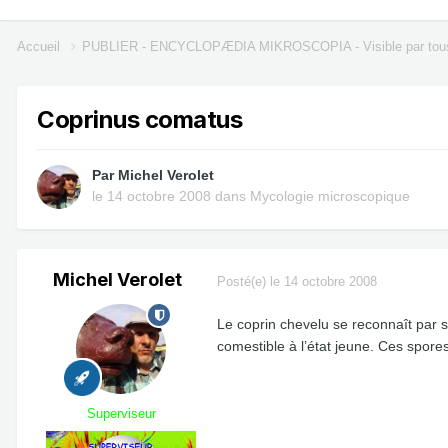
Accueil
PUBLIER - ENCYCLOPÆDIA MIKROSCOPIA - Visible par tou
Coprinus comatus
Par
Michel Verolet
le 14 octobre 2008
dans
Mycologie microscopique
Michel Verolet
Posté(e)
le 14 octobre 2008
Le coprin chevelu se reconnaît par 
comestible à l’état jeune. Ces spores
Superviseur