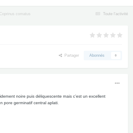
Coprinus comatus
Toute l’activité
Partager
Abonnés
0
dement noire puis déliquescente mais c’est un excellent
n pore germinatif central aplati.