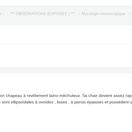
s -
*** OBSERVATIONS (EXPOSES ) ***
Mycologie microscopique
son chapeau à revêtement laino-méchuleux. Sa chair devient assez rapi
 sont ellipsoïdales à ovoïdes , lisses , à parois épaisses et possèdent u