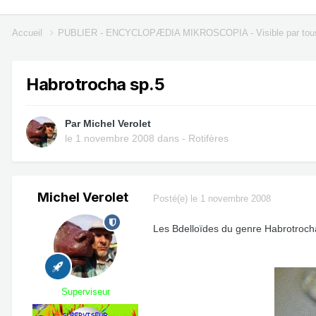
Accueil
PUBLIER - ENCYCLOPÆDIA MIKROSCOPIA - Visible par tou
Habrotrocha sp.5
Par
Michel Verolet
le 1 novembre 2008
dans
- Rotifères
Michel Verolet
Posté(e)
le 1 novembre 2008
Les Bdelloïdes du genre Habrotrocha
Superviseur