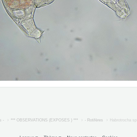
s -
*** OBSERVATIONS (EXPOSES ) ***
- Rotifères
Habrotrocha sp