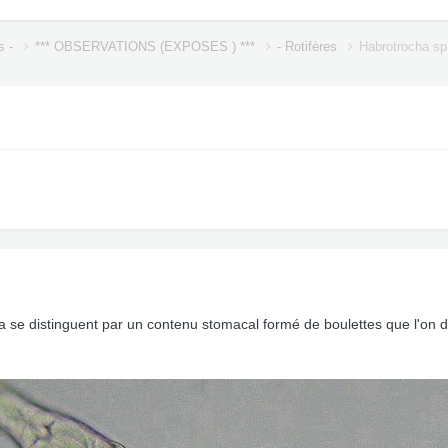
s -
*** OBSERVATIONS (EXPOSES ) ***
- Rotifères
Habrotrocha sp
 se distinguent par un contenu stomacal formé de boulettes que l'on d