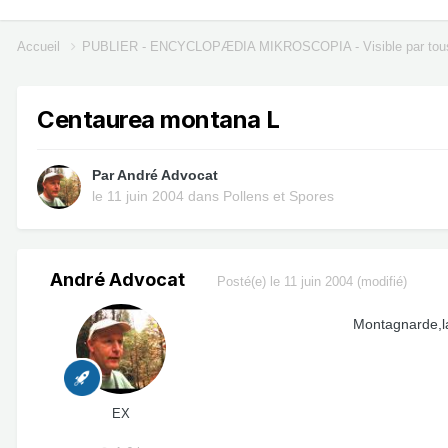
Accueil
PUBLIER - ENCYCLOPÆDIA MIKROSCOPIA - Visible par tou
Centaurea montana L
Par
André Advocat
le 11 juin 2004
dans
Pollens et Spores
André Advocat
Posté(e)
le 11 juin 2004
(modifié)
Montagnarde,la 
EX