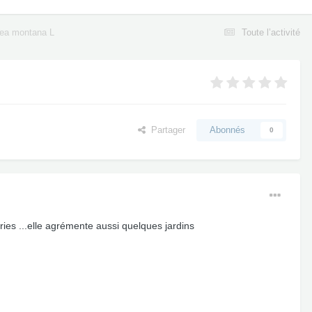
ea montana L
Toute l’activité
Partager
Abonnés
0
ries ...elle agrémente aussi quelques jardins