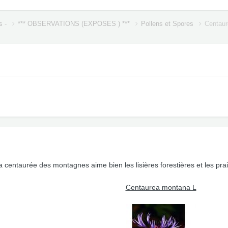
s -
*** OBSERVATIONS (EXPOSES ) ***
Pollens et Spores
Centaur
centaurée des montagnes aime bien les lisières forestières et les prai
Centaurea montana L