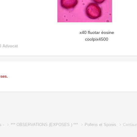
x40 fluotar éosine
coolpix4500
é Advocat
nses.
s -
*** OBSERVATIONS (EXPOSES ) ***
Pollens et Spores
Centaur