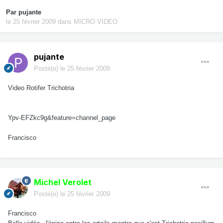
Par
pujante
le 25 février 2009
dans
MICRO VIDEO
pujante
Posté(e)
le 25 février 2009
Video Rotifer Trichotria
Ypv-EFZkc9g&feature=channel_page
Francisco
Michel Verolet
Posté(e)
le 25 février 2009
Francisco