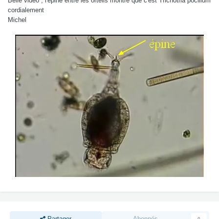
Belle vidéo , l'épine entre les orteils montre que c'est Trichotria pocillum
cordialement
Michel
Partager
Abonnés
0