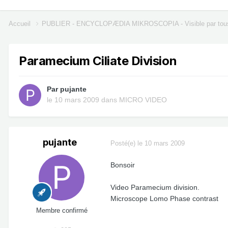
Accueil
PUBLIER - ENCYCLOPÆDIA MIKROSCOPIA - Visible par tou
Paramecium Ciliate Division
Par
pujante
le 10 mars 2009
dans
MICRO VIDEO
pujante
Posté(e)
le 10 mars 2009
Bonsoir
Video Paramecium division.
Microscope Lomo Phase contrast
Membre confirmé