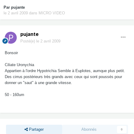
Par
pujante
le 2 avril 2009
dans
MICRO VIDEO
pujante
Posté(e)
le 2 avril 2009
Bonsoir
Ciliate Uronychia
Appartien à l'ordre Hypotrichia Semble à Euplotes, aumque plus petit.
Des cirrus postérieurs très grands avec ceux qui sont poussés pour
donner un "saut" à une grande vitesse.
50 - 160um
Partager
Abonnés
0