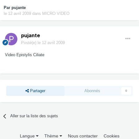
Par
pujante
le 12 avril 2009
dans
MICRO VIDEO
pujante
Posté(e)
le 12 avril 2009
Video Epistylis Ciliate
Partager
Abonnés
0
Aller sur la liste des sujets
Langue
Thème
Nous contacter
Cookies