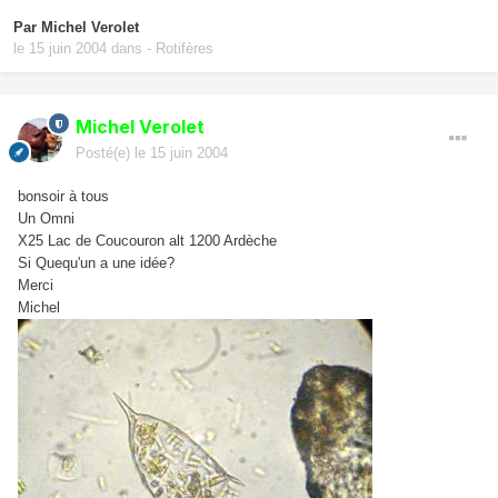
Par
Michel Verolet
le 15 juin 2004
dans
- Rotifères
Michel Verolet
Posté(e)
le 15 juin 2004
bonsoir à tous
Un Omni
X25 Lac de Coucouron alt 1200 Ardèche
Si Quequ'un a une idée?
Merci
Michel