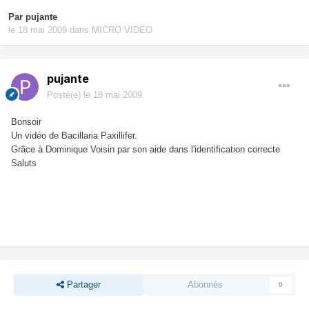
Par
pujante
le 18 mai 2009
dans
MICRO VIDEO
pujante
Posté(e)
le 18 mai 2009
Bonsoir
Un vidéo de Bacillaria Paxillifer.
Grâce à Dominique Voisin par son aide dans l'identification correcte
Saluts
Partager
Abonnés
0